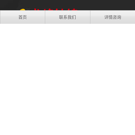
首页
联系我们
详情咨询
地址：江苏省苏州市吴中区胥口镇浦庄大道3988号
手机：13806133916
电话：0512-66538296
QQ：277591008
微信：13806133916
友情链接:
龙峰钛镍
Copyright © 苏州龙峰钛镍设备有限公司
苏ICP备09012476号
XML