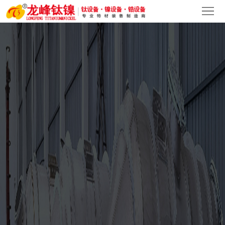
首
页
关
于
产
我
品
新
们
中
闻
客
心
中
户
人
心
案
才
联
例
招
系
聘
我
们